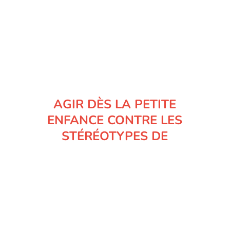
AGIR DÈS LA PETITE
ENFANCE CONTRE LES
STÉRÉOTYPES DE
GENRE
16 JUIN 2022
|
PÉDAGOGIE
Aujourd’hui, nous sommes
unanimes pour dire que nos
comportements, en tant