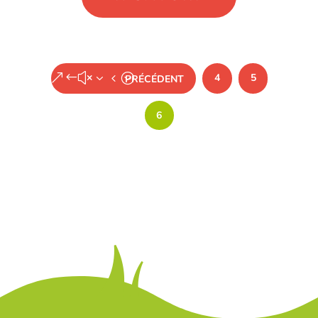
4
5
&#x34;
PRÉCÉDENT
6