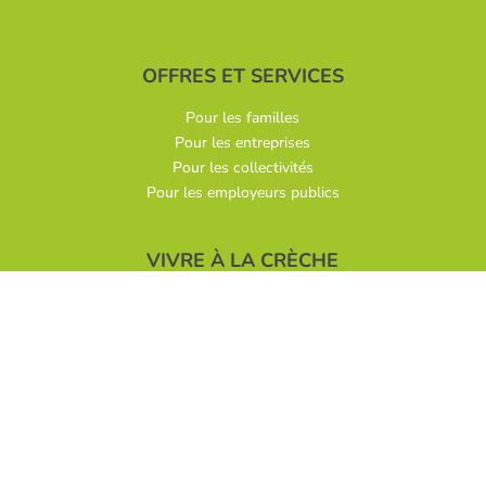
OFFRES ET SERVICES
Pour les familles
Pour les entreprises
Pour les collectivités
Pour les employeurs publics
VIVRE À LA CRÈCHE
Il était une fois…
Valeurs et engagements
Le projet pédagogique
Comité éveil
Une alimentation saine
Démarche éco-responsable
Galeries photos